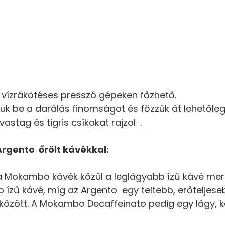
 vízrákötéses presszó gépeken főzhető.
uk be a darálás finomságot és főzzük át lehetőleg
vastag és tigris csíkokat rajzol .
rgento őrölt kávékkal:
 Mokambo kávék közül a leglágyabb ízű kávé mert 
zű kávé, míg az Argento egy teltebb, erőteljeseb
özött. A Mokambo Decaffeinato pedig egy lágy, k