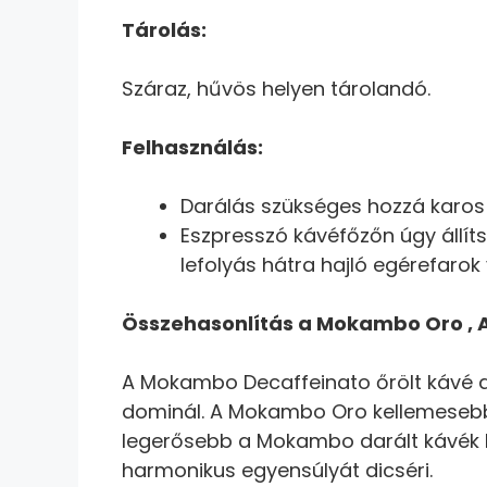
Tárolás:
Száraz, hűvös helyen tárolandó.
Felhasználás:
Darálás szükséges hozzá karos
Eszpresszó kávéfőzőn úgy állíts
lefolyás hátra hajló egérefarok 
Összehasonlítás a Mokambo Oro , A
A Mokambo Decaffeinato őrölt kávé a
dominál. A Mokambo Oro kellemesebb í
legerősebb a Mokambo darált kávék k
harmonikus egyensúlyát dicséri.