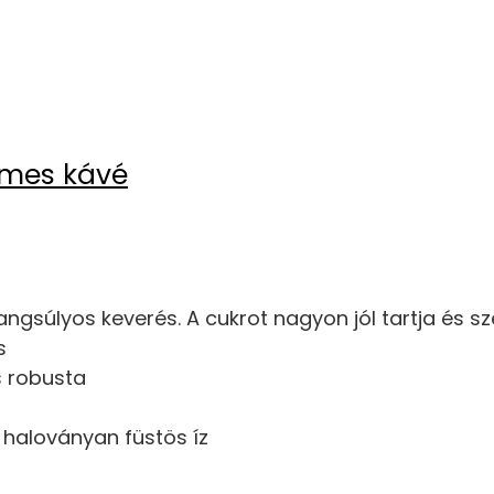
emes kávé
ngsúlyos keverés. A cukrot nagyon jól tartja és sz
s
s robusta
 haloványan füstös íz