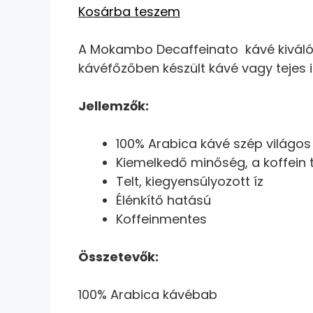
Kosárba teszem
A Mokambo Decaffeinato kávé kiválóan
kávéfőzőben készült kávé vagy tejes i
Jellemzők:
100% Arabica kávé szép világos
Kiemelkedő minőség, a koffein t
Telt, kiegyensúlyozott íz
Élénkítő hatású
Koffeinmentes
Összetevők:
100% Arabica kávébab