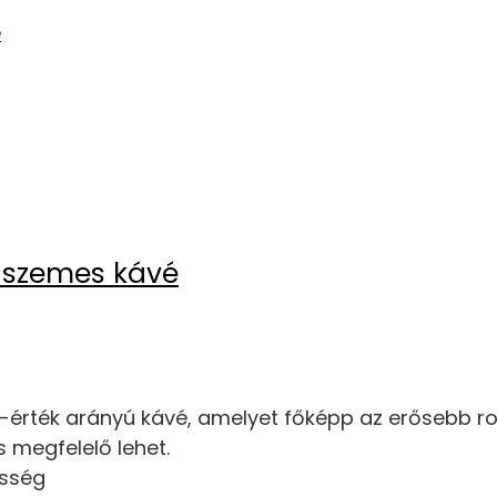
 szemes kávé
érték arányú kávé, amelyet főképp az erősebb rob
 megfelelő lehet.
ésség