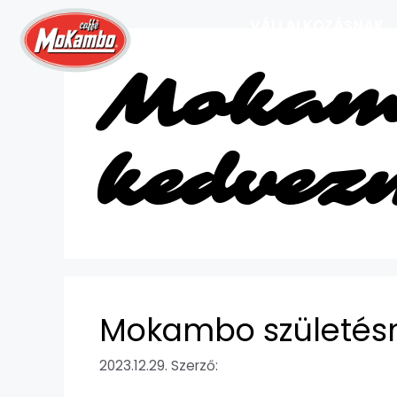
VÁLLALKOZÁSNAK
Mokam
kedvez
Mokambo születés
2023.12.29.
Szerző: