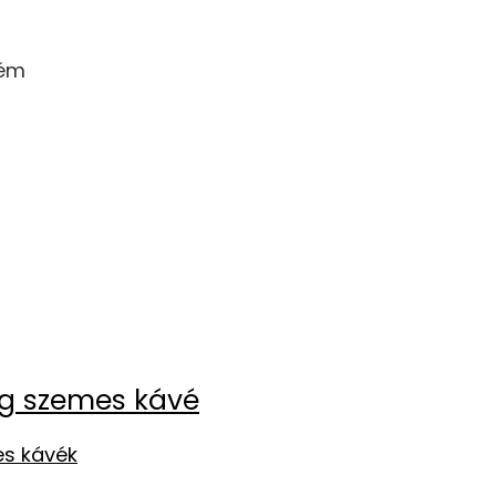
rém
g szemes kávé
s kávék