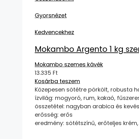
Gyorsnézet
Kedvencekhez
Mokambo Argento 1 kg sz
Mokambo szemes kávék
13.335 Ft
Kosárba teszem
Közepesen sötétre pörkölt, robusta ha
ízvilág: mogyoró, rum, kakaó, fűszere
összetétel: nagyban arabica és kevé
erősség: erős
eredmény: sötétszínű, erőteljes krém,