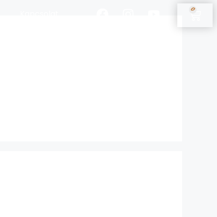
0
Kapcsolat
Fiókom