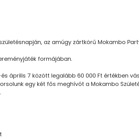
 születésnapján, az amúgy zártkörű Mokambo Par
nyereményjáték formájában.
2-és április 7 között legalább 60 000 Ft értékben
, kisorsolunk egy két fős meghívót a Mokambo Szület
.
t