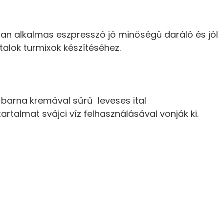
 alkalmas eszpresszó jó minőségü daráló és jól b
talok turmixok készítéséhez.
 barna kremával sűrű leveses ital
artalmat svájci víz felhasználásával vonják ki.