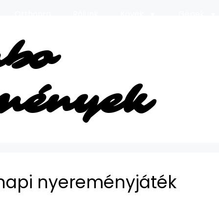
Otthonra
Rólunk
Kávék
Gépek
bo
mények
napi nyereményjáték