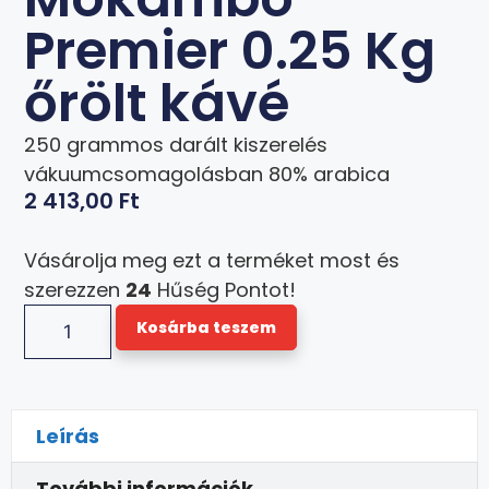
Premier 0.25 Kg
őrölt kávé
250 grammos darált kiszerelés
vákuumcsomagolásban 80% arabica
2 413,00
Ft
Vásárolja meg ezt a terméket most és
szerezzen
24
Hűség Pontot!
Kosárba teszem
Leírás
További információk