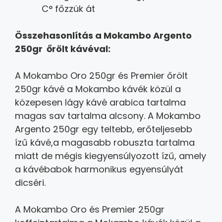
C° főzzük át
Összehasonlítás a Mokambo Argento
250gr őrölt kávéval:
A Mokambo Oro 250gr és Premier őrölt
250gr kávé a Mokambo kávék közül a
közepesen lágy kávé arabica tartalma
magas sav tartalma alcsony. A Mokambo
Argento 250gr egy teltebb, erőteljesebb
ízű kávé,a magasabb robuszta tartalma
miatt de mégis kiegyensúlyozott ízű, amely
a kávébabok harmonikus egyensúlyát
dicséri.
A Mokambo Oro és Premier 250gr