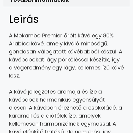
Leírás
A Mokambo Premier őrölt kávé egy 80%
Arabica kávé, amely kiváló minőségű,
gondosan válogatott kávébabból készül. A
kávébabokat lágy pörköléssel készítik, így
a végeredmény egy lágy, kellemes ízű kávé
lesz.
A kávé jellegzetes aromája és íze a
kávébabok harmonikus egyensúlyát
dicséri. A kávéban érezhető a csokoládé, a
karamell és a diófélék íze, amelyek
kellemesen harmonizálnak egymással. A
kávé élénkítő hatású, de nem erős, így