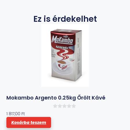
Ez is érdekelhet
Mokambo Argento 0.25kg Őrölt Kávé
0
1 817,00
Ft
a
z
Kosárba teszem
5
-