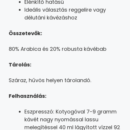
Élénkítő hatású
Ideális választás reggelire vagy
délutáni kávézáshoz
Összetevők:
80% Arabica és 20% robusta kávébab
Tárolás:
Száraz, hűvös helyen tárolandó.
Felhasználás:
Eszpresszó: Kotyogóval 7-9 gramm
kávét nagy nyomással lassu
melegítéssel 40 ml lágyított vízzel 92