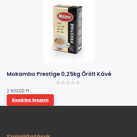
Mokambo Prestige 0,25kg Őrölt Kávé
0
2 503,00
Ft
a
z
Kosárba teszem
5
-
b
ő
l
Szolgáltatások