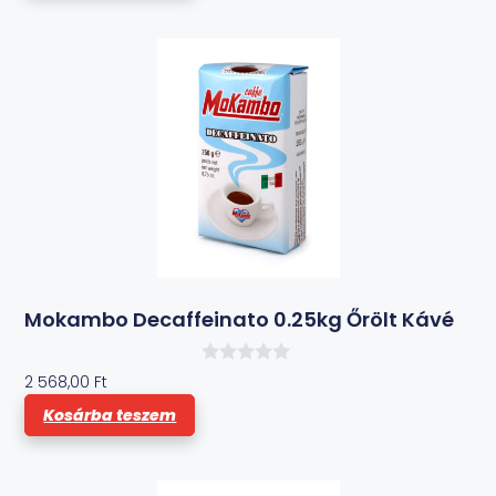
b
ő
l
Mokambo Decaffeinato 0.25kg Őrölt Kávé
0
2 568,00
Ft
a
z
Kosárba teszem
5
-
b
ő
l