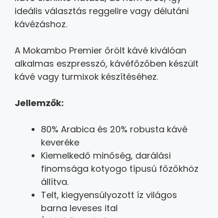
ideális választás reggelire vagy délutáni
kávézáshoz.
A Mokambo Premier őrölt kávé kiválóan
alkalmas eszpresszó, kávéfőzőben készült
kávé vagy turmixok készítéséhez.
Jellemzők:
80% Arabica és 20% robusta kávé
keveréke
Kiemelkedő minőség, darálási
finomsága kotyogo típusú főzőkhöz
állítva.
Telt, kiegyensúlyozott íz világos
barna leveses ital