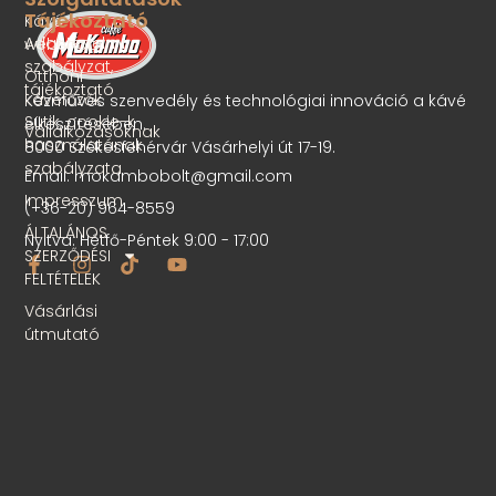
Tájékoztató
Kávé
Adatvédelmi
webshop
szabályzat,
Otthoni
tájékoztató
kávéfőzők
Kézműves szenvedély és technológiai innováció a kávé
Sütik, cookie-k
elkészítésében.
Vállalkozásoknak
használatának
8000 Székesfehérvár Vásárhelyi út 17-19.
szabályzata
Email: mokambobolt@gmail.com
Impresszum
(+36-20) 964-8559
ÁLTALÁNOS
Nyitva: Hétfő-Péntek 9:00 - 17:00
SZERZŐDÉSI
FELTÉTELEK
Vásárlási
útmutató