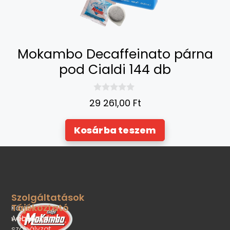
Mokambo Decaffeinato párna
pod Cialdi 144 db
0
29 261,00
Ft
a
z
5
Kosárba teszem
-
b
ő
l
Szolgáltatások
Tájékoztató
Kávé
Adatvédelmi
webshop
szabályzat,