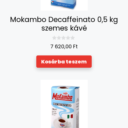
Mokambo Decaffeinato 0,5 kg
szemes kávé
0
7 620,00
Ft
a
z
5
Kosárba teszem
-
b
ő
l