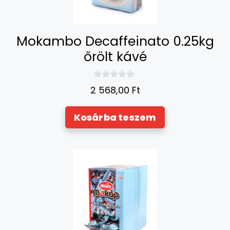
Mokambo Decaffeinato 0.25kg
őrölt kávé
0
2 568,00
Ft
a
z
5
Kosárba teszem
-
b
ő
l