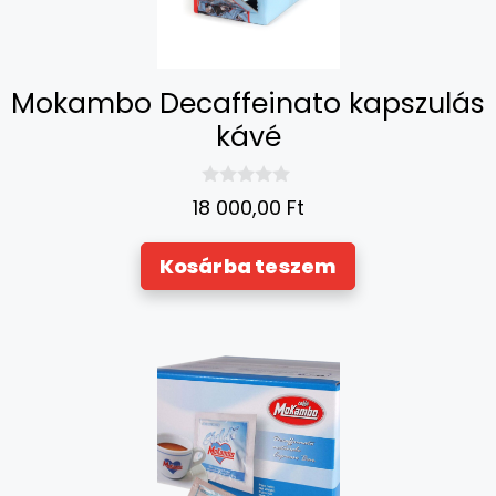
Mokambo Decaffeinato kapszulás
kávé
0
18 000,00
Ft
a
z
5
Kosárba teszem
-
b
ő
l