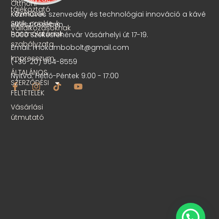
Otthoni
tájékoztató
kávéfőzők
Kézműves szenvedély és technológiai innováció a kávé
Sütik, cookie-k
elkészítésében.
Vállalkozásoknak
használatának
8000 Székesfehérvár Vásárhelyi út 17-19.
szabályzata
Email: mokambobolt@gmail.com
Impresszum
(+36-20) 964-8559
ÁLTALÁNOS
Nyitva: Hétfő-Péntek 9:00 - 17:00
SZERZŐDÉSI
FELTÉTELEK
Vásárlási
útmutató