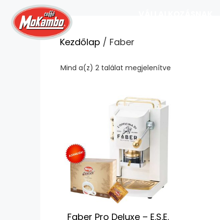
VÁLLALKOZÁSNAK
Kezdőlap
/ Faber
Mind a(z) 2 találat megjelenítve
Faber Pro Deluxe – E.S.E.