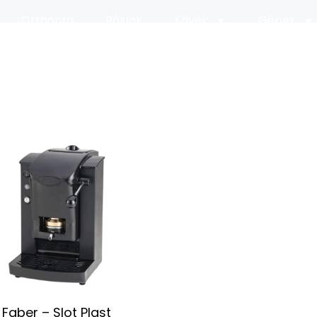
Otthonra
Rólunk
Kávék
Gépek
Faber – Slot Plast