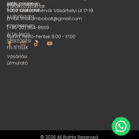
Sütik, cookie-k
elkészítésében.
Vállalkozásoknak
használatának
8000 Székesfehérvár Vásárhelyi út 17-19.
szabályzata
Email: mokambobolt@gmail.com
Impresszum
(+36-20) 964-8559
ÁLTALÁNOS
Nyitva: Hétfő-Péntek 9:00 - 17:00
SZERZŐDÉSI
FELTÉTELEK
Vásárlási
útmutató
© 2026 All Rights Reserved.