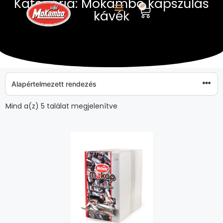
Kategória: Mokambo kapszulás
0
kávék
Mind a(z) 5 találat megjelenítve