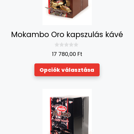
Mokambo Oro kapszulás kávé
0
17 780,00
Ft
a
z
5
Opciók választása
-
b
ő
l