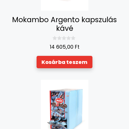
Mokambo Argento kapszulás
kávé
0
14 605,00
Ft
a
z
5
Kosárba teszem
-
b
ő
l