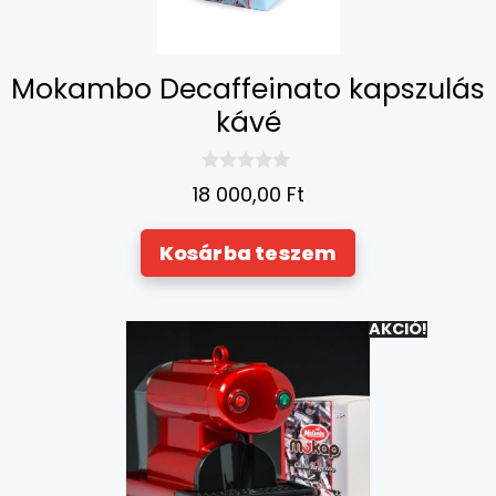
Mokambo Decaffeinato kapszulás
kávé
0
18 000,00
Ft
a
z
5
Kosárba teszem
-
b
ő
l
AKCIÓ!