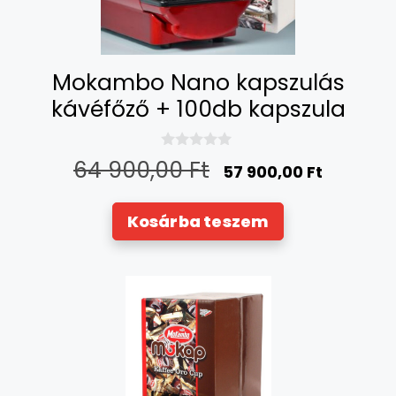
Mokambo Nano kapszulás
kávéfőző + 100db kapszula
0
64 900,00
Ft
57 900,00
Ft
a
z
5
-
Kosárba teszem
b
ő
l