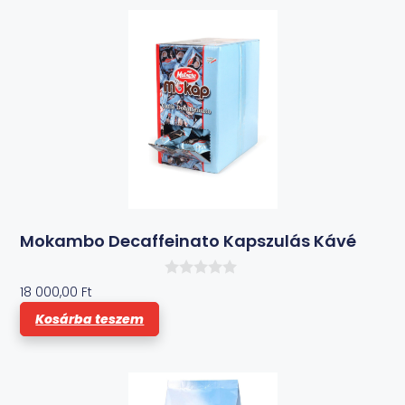
ő
l
Mokambo Decaffeinato Kapszulás Kávé
0
18 000,00
Ft
a
z
Kosárba teszem
5
-
b
ő
l