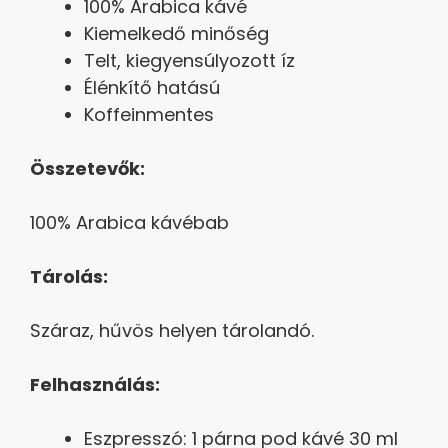
100% Arabica kávé
Kiemelkedő minőség
Telt, kiegyensúlyozott íz
Élénkítő hatású
Koffeinmentes
Összetevők:
100% Arabica kávébab
Tárolás:
Száraz, hűvös helyen tárolandó.
Felhasználás:
Eszpresszó: 1 párna pod kávé 30 ml