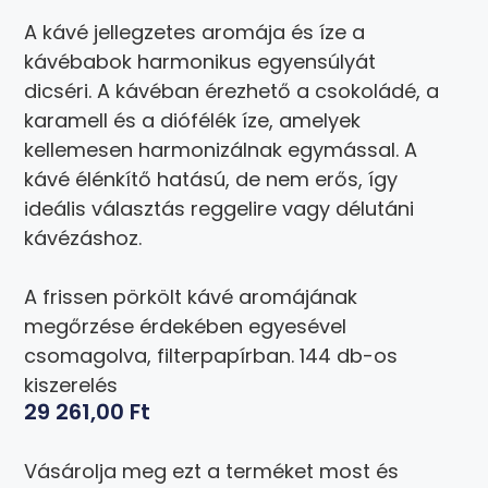
A kávé jellegzetes aromája és íze a
kávébabok harmonikus egyensúlyát
dicséri. A kávéban érezhető a csokoládé, a
karamell és a diófélék íze, amelyek
kellemesen harmonizálnak egymással. A
kávé élénkítő hatású, de nem erős, így
ideális választás reggelire vagy délutáni
kávézáshoz.
A frissen pörkölt kávé aromájának
megőrzése érdekében egyesével
csomagolva, filterpapírban. 144 db-os
kiszerelés
29 261,00
Ft
Vásárolja meg ezt a terméket most és