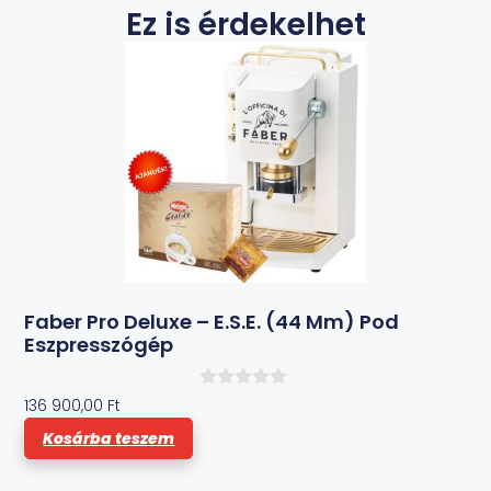
Ez is érdekelhet
Faber Pro Deluxe – E.S.E. (44 Mm) Pod
Eszpresszógép
0
136 900,00
Ft
a
z
Kosárba teszem
5
-
b