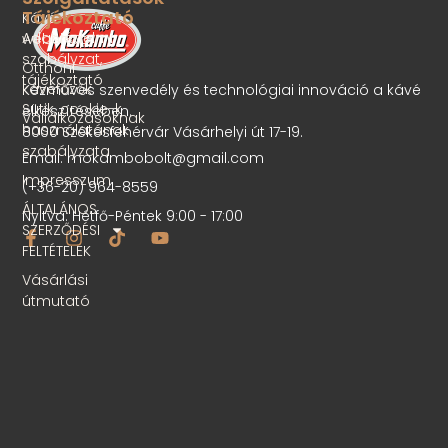
Tájékoztató
Kávé
Adatvédelmi
webshop
szabályzat,
Otthoni
tájékoztató
kávéfőzők
Kézműves szenvedély és technológiai innováció a kávé
Sütik, cookie-k
elkészítésében.
Vállalkozásoknak
használatának
8000 Székesfehérvár Vásárhelyi út 17-19.
szabályzata
Email: mokambobolt@gmail.com
Impresszum
(+36-20) 964-8559
ÁLTALÁNOS
Nyitva: Hétfő-Péntek 9:00 - 17:00
SZERZŐDÉSI
FELTÉTELEK
Vásárlási
útmutató