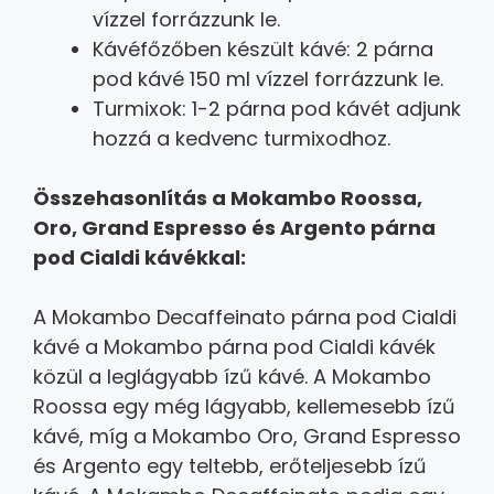
vízzel forrázzunk le.
Kávéfőzőben készült kávé: 2 párna
pod kávé 150 ml vízzel forrázzunk le.
Turmixok: 1-2 párna pod kávét adjunk
hozzá a kedvenc turmixodhoz.
Összehasonlítás a Mokambo Roossa,
Oro, Grand Espresso és Argento párna
pod Cialdi kávékkal:
A Mokambo Decaffeinato párna pod Cialdi
kávé a Mokambo párna pod Cialdi kávék
közül a leglágyabb ízű kávé. A Mokambo
Roossa egy még lágyabb, kellemesebb ízű
kávé, míg a Mokambo Oro, Grand Espresso
és Argento egy teltebb, erőteljesebb ízű