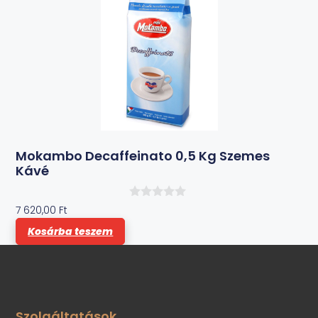
Mokambo Decaffeinato 0,5 Kg Szemes
Kávé
0
7 620,00
Ft
a
z
Kosárba teszem
5
-
b
ő
l
Szolgáltatások