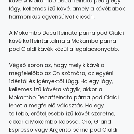
kávé.
A Mokambo Decaffeinato pedig egy
lágy,
kellemes ízű kávé,
amely a kávébabok
harmonikus egyensúlyát dicséri.
A Mokambo Decaffeinato párna pod Cialdi
kávé koffeintartalma a Mokambo párna
pod Cialdi kávék közül a legalacsonyabb.
Végső soron az,
hogy melyik kávé a
megfelelőbb az Ön számára,
az egyéni
ízléstől és igényektől függ.
Ha egy lágy,
kellemes ízű kávéra vágyik,
akkor a
Mokambo Decaffeinato párna pod Cialdi
lehet a megfelelő választás.
Ha egy
teltebb,
erőteljesebb ízű kávét szeretne,
akkor a Mokambo Roossa,
Oro,
Grand
Espresso vagy Argento párna pod Cialdi