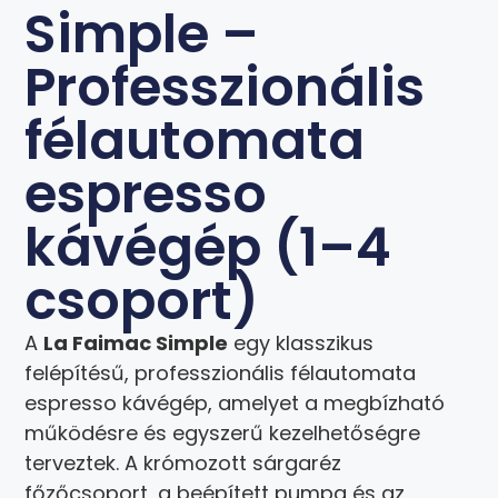
Simple –
Professzionális
félautomata
espresso
kávégép (1–4
csoport)
A
La Faimac Simple
egy klasszikus
felépítésű, professzionális félautomata
espresso kávégép, amelyet a megbízható
működésre és egyszerű kezelhetőségre
terveztek. A krómozott sárgaréz
főzőcsoport, a beépített pumpa és az