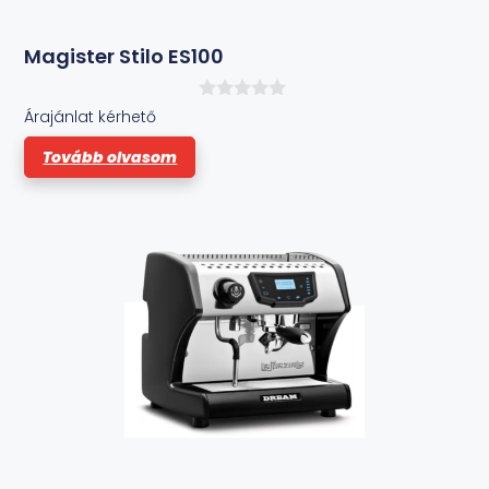
Magister Stilo ES100
0
Árajánlat kérhető
a
z
Tovább olvasom
5
-
b
ő
l