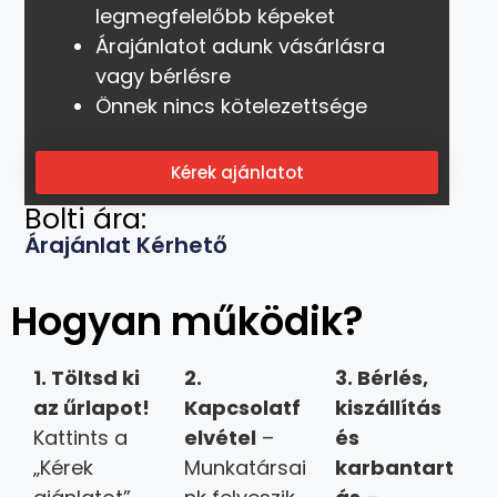
legmegfelelőbb képeket
Árajánlatot adunk vásárlásra
vagy bérlésre
Önnek nincs kötelezettsége
Kérek ajánlatot
Bolti ára:
Árajánlat Kérhető
Hogyan működik?
1. Töltsd ki
2.
3.
Bérlés,
az űrlapot!
Kapcsolatf
kiszállítás
Kattints a
elvétel
–
és
„Kérek
Munkatársai
karbantart