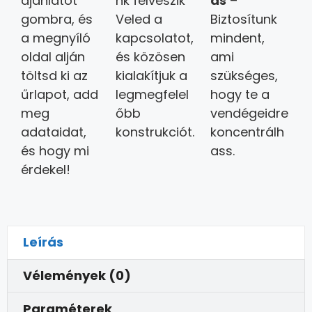
ajánlatot”
nk felveszik
ás
–
gombra, és
Veled a
Biztosítunk
a megnyíló
kapcsolatot,
mindent,
oldal alján
és közösen
ami
töltsd ki az
kialakítjuk a
szükséges,
űrlapot, add
legmegfelel
hogy te a
meg
őbb
vendégeidre
adataidat,
konstrukciót.
koncentrálh
és hogy mi
ass.
érdekel!
Leírás
Vélemények (0)
Paraméterek