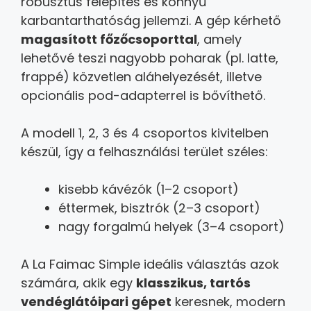
robusztus felépítés és könnyű
karbantarthatóság jellemzi. A gép kérhető
magasított főzőcsoporttal
, amely
lehetővé teszi nagyobb poharak (pl. latte,
frappé) közvetlen aláhelyezését, illetve
opcionális pod-adapterrel is bővíthető.
A modell 1, 2, 3 és 4 csoportos kivitelben
készül, így a felhasználási terület széles:
kisebb kávézók (1–2 csoport)
éttermek, bisztrók (2–3 csoport)
nagy forgalmú helyek (3–4 csoport)
A La Faimac Simple ideális választás azok
számára, akik egy
klasszikus, tartós
vendéglátóipari gépet
keresnek, modern