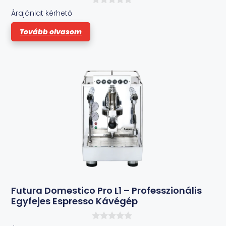
0
Árajánlat kérhető
a
z
Tovább olvasom
5
-
b
ő
l
Futura Domestico Pro L1 – Professzionális
Egyfejes Espresso Kávégép