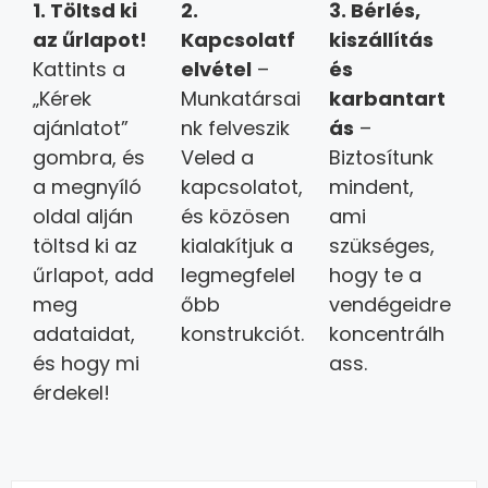
1. Töltsd ki
2.
3.
Bérlés,
az űrlapot!
Kapcsolatf
kiszállítás
Kattints a
elvétel
–
és
„Kérek
Munkatársai
karbantart
ajánlatot”
nk felveszik
ás
–
gombra, és
Veled a
Biztosítunk
a megnyíló
kapcsolatot,
mindent,
oldal alján
és közösen
ami
töltsd ki az
kialakítjuk a
szükséges,
űrlapot, add
legmegfelel
hogy te a
meg
őbb
vendégeidre
adataidat,
konstrukciót.
koncentrálh
és hogy mi
ass.
érdekel!