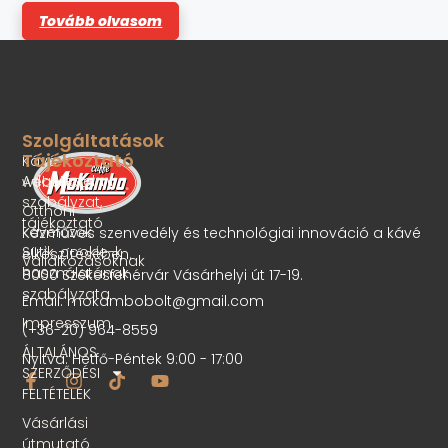
z
Tovább olvasom
5
-
b
ő
l
Szolgáltatások
Tájékoztató
Kávé
Adatvédelmi
webshop
szabályzat,
Otthoni
tájékoztató
kávéfőzők
Kézműves szenvedély és technológiai innováció a kávé
Sütik, cookie-k
elkészítésében.
Vállalkozásoknak
használatának
8000 Székesfehérvár Vásárhelyi út 17-19.
szabályzata
Email: mokambobolt@gmail.com
Impresszum
(+36-20) 964-8559
ÁLTALÁNOS
Nyitva: Hétfő-Péntek 9:00 - 17:00
SZERZŐDÉSI
FELTÉTELEK
Vásárlási
útmutató