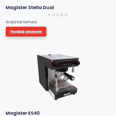
Magister Stella Dual
0
Árajánlat kérhető
a
z
Tovább olvasom
5
-
b
ő
l
Magister ES40