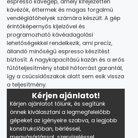
espresso kávégép, amely kifejezetten
kávézók, éttermek és magas forgalmú
vendéglátóhelyek számára készült. A gép
érintőképernyős kijelzővel és
programozható kávéadagolási
lehetőségekkel rendelkezik, ami precíz,
állandó minőségű espresso készítést
biztosít. A nagykapacitású kazán és a erős
fűtőteljesítmény stabil hőforrást garantál,
így a csúcsidőszakok alatt sem esik vissza
a teljesítmény.
Kérjen ajánlatot!
Kérjen ajánlatot tőlünk, és segítünk
önnek kiválasztani a legmegfelelőbb
gépeket az igényeire szabva, a legjobb
konstrukcióban, bérléssel,
megvásárlással, szervizeléssel.