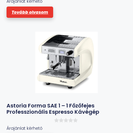
Árajánlat kérhető
a
z
Tovább olvasom
5
-
b
ő
l
Astoria Forma SAE 1 – 1 Főzőfejes
Professzionális Espresso Kávégép
0
Árajánlat kérhető
a