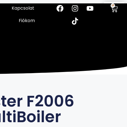
0
Kapcsolat
Fiókom
ter F2006
tiBoiler