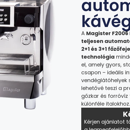
auto
kávé
A
Magister F2006 
teljesen automa
2+1 és 3+1 főzőfej
technológia
minde
el, amely gyors, s
csapon – ideális i
vendéglátóhelyek
lehetővé teszi a 
gőzkar és forróví
különféle italokhoz
K
Kérjen ajánlatot t
a legmegfelelőbb