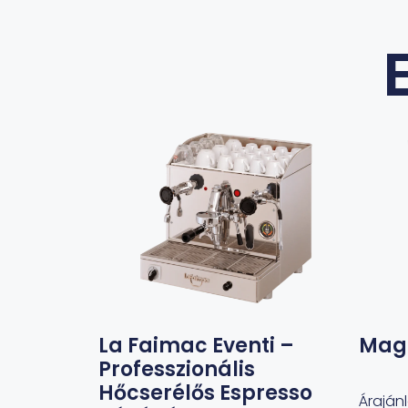
La Faimac Eventi –
Magi
Professzionális
Hőcserélős Espresso
Áraján