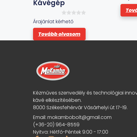
Kávégép
Tov
0
Árajánlat kérhető
a
z
Tovább olvasom
5
-
b
ő
l
Kézműves szenvedély és technológiai inno
kávé elkészítésében.
8000 Székesfehérvár Vásárhelyi út 17-19.
Email: mokambobolt@gmail.com
(+36-20) 964-8559
Nyitva: Hétfő-Péntek 9:00 - 17:00