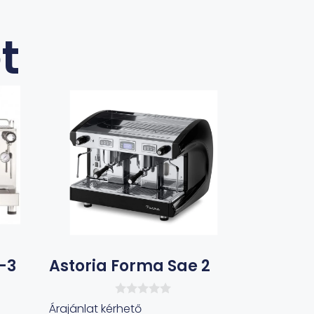
t
-3
Astoria Forma Sae 2
0
Árajánlat kérhető