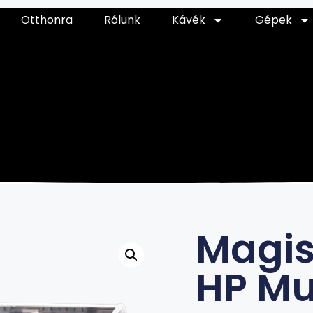
Otthonra
Rólunk
Kávék
Gépek
Magis
HP Mul