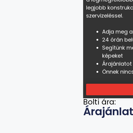
legjobb konstrukc
szervizeléssel.
Adja meg a
24 órán bel
Segítünk m
képeket
Árajánlatot
Önnek ninc
Bolti ára:
Árajánla