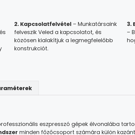
2. Kapcsolatfelvétel
– Munkatársaink
3.
 és
felveszik Veled a kapcsolatot, és
– B
közösen kialakítjuk a legmegfelelőbb
ho
y
konstrukciót.
araméterek
rofesszionális eszpresszó gépek élvonalába tartoz
endszer
minden főzőcsoport számára külön kazánt bi