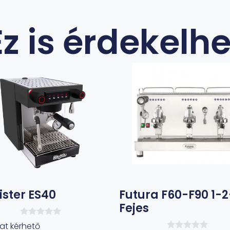
Ez is érdekelhe
ster ES40
Futura F60-F90 1-2
Fejes
0
lat kérhető