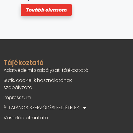
a
z
Tovább olvasom
5
-
b
ő
l
Tájékoztató
Adatvédelmi szabályzat, tájékoztató
Sütik, cookie-k használatának
szabályzata
Impresszum
ÁLTALÁNOS SZERZŐDÉSI FELTÉTELEK
Vásárlási útmutató