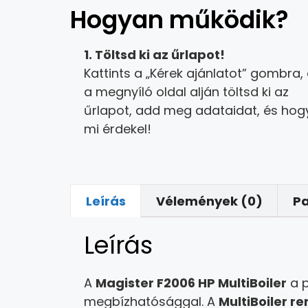
Hogyan működik?
1. Töltsd ki az űrlapot!
Kattints a „Kérek ajánlatot” gombra,
a megnyíló oldal alján töltsd ki az
űrlapot, add meg adataidat, és hog
mi érdekel!
Leírás
Vélemények (0)
P
Leírás
A
Magister F2006 HP MultiBoiler
a p
megbízhatósággal. A
MultiBoiler r