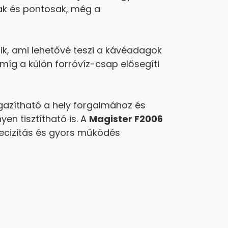
ak és pontosak, még a
k, ami lehetővé teszi a kávéadagok
 míg a külön forróvíz-csap elősegíti
gazítható a hely forgalmához és
n tisztítható is. A
Magister F2006
recizitás és gyors működés