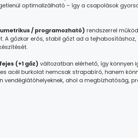
etlenül optimalizálható – így a csapolások gyors
lumetrikus / programozható)
rendszerrel működi
t. A gőzkar erős, stabil gőzt ad a tejhabosításhoz,
észítését.
fejes (+1 gőz)
változatban elérhető, így könnyen i
es acél burkolat nemcsak strapabíró, hanem könnye
an vendéglátóhelyeknek, ahol a megbízhatóság, p