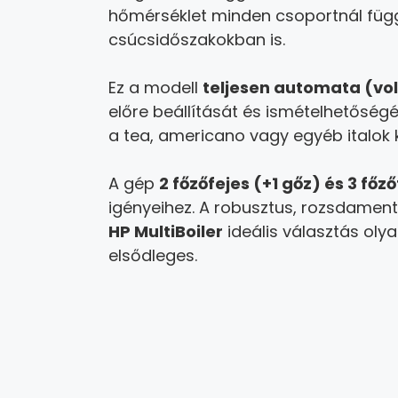
hőmérséklet minden csoportnál függ
csúcsidőszakokban is.
Ez a modell
teljesen automata (vo
előre beállítását és ismételhetőségé
a tea, americano vagy egyéb italok k
A gép
2 főzőfejes (+1 gőz) és 3 főző
igényeihez. A robusztus, rozsdament
HP MultiBoiler
ideális választás oly
elsődleges.