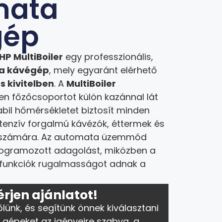
mata
gép
HP MultiBoiler
egy professzionális,
ta kávégép
, mely egyaránt elérhető
es kivitelben
. A
MultiBoiler
n főzőcsoportot külön kazánnal lát
tabil hőmérsékletet biztosít minden
ntenzív forgalmú kávézók, éttermek és
 számára. Az automata üzemmód
programozott adagolást, miközben a
z funkciók rugalmasságot adnak a
.
érjen ajánlatot!
őlünk, és segítünk önnek kiválasztani
 gépeket az igényeire szabva, a