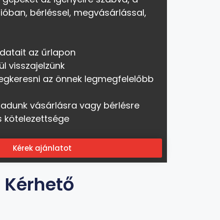
ióban, bérléssel, megvásárlással,
datait az űrlapon
ül visszajelzünk
egkeresni az önnek legmegfelelőbb
 adunk vásárlásra vagy bérlésre
s kötelezettsége
Kérek ajánlatot
t Kérhető