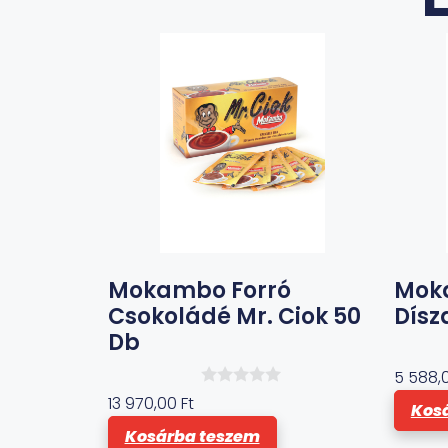
Mokambo Forró
Mok
Csokoládé Mr. Ciok 50
Dísz
Db
5 588,
0
13 970,00
Ft
Kos
a
z
Kosárba teszem
5