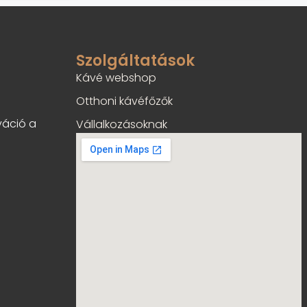
ő
ő
l
l
Szolgáltatások
Kávé webshop
Otthoni kávéfőzők
váció a
Vállalkozásoknak