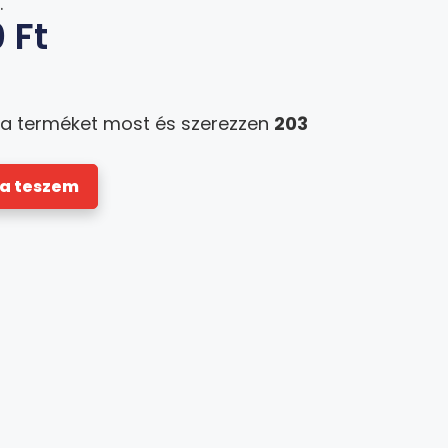
.
0
Ft
 a terméket most és szerezzen
203
a teszem