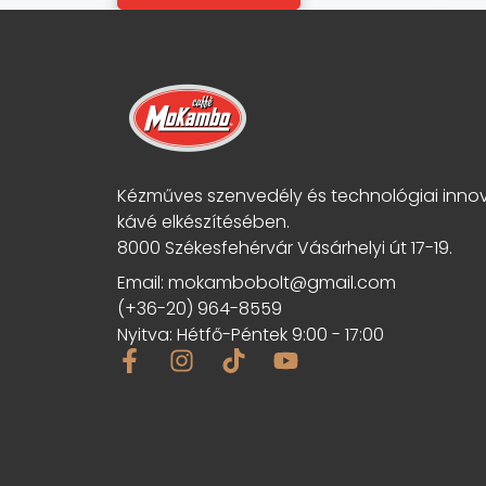
-
b
ő
l
Kézműves szenvedély és technológiai inno
kávé elkészítésében.
8000 Székesfehérvár Vásárhelyi út 17-19.
Email: mokambobolt@gmail.com
(+36-20) 964-8559
Nyitva: Hétfő-Péntek 9:00 - 17:00