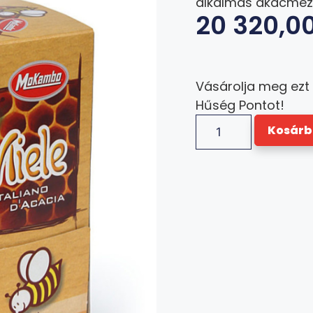
alkalmas akácméz
20 320,0
Vásárolja meg ezt
Hűség Pontot!
Kosárb