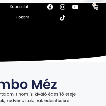
0
Kapcsolat
Fiókom
mbo Méz
talom, finom íz, kiváló édesítő ereje
ak, kedvenc italainak édesítésére