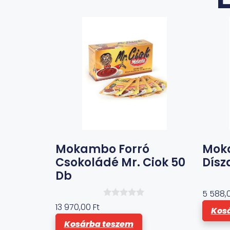
Mokambo Forró
Mok
Csokoládé Mr. Ciok 50
Dísz
Db
5 588,
0
13 970,00
Ft
Kos
a
z
Kosárba teszem
5