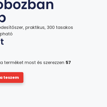
obozban
b
esítőszer, praktikus, 300 tasakos
apható
t
 a terméket most és szerezzen
57
a teszem