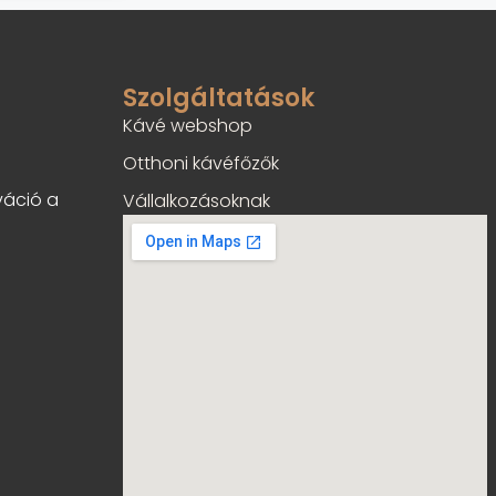
l
ő
l
Szolgáltatások
Kávé webshop
Otthoni kávéfőzők
váció a
Vállalkozásoknak