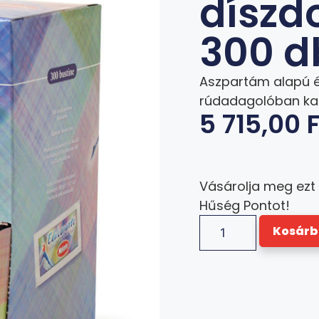
díszd
300 d
Aszpartám alapú éd
rúdadagolóban k
5 715,00
F
Vásárolja meg ezt
Hűség Pontot!
Kosárb