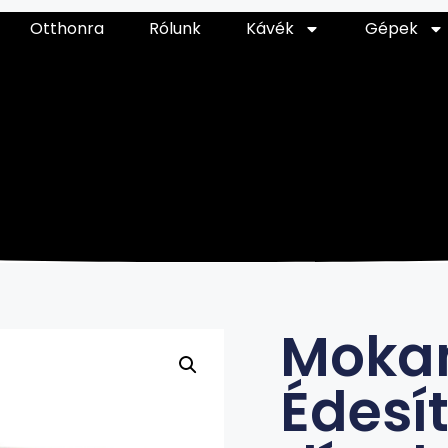
Otthonra
Rólunk
Kávék
Gépek
Moka
Édesí