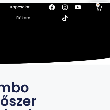
0
Kapcsolat
Fiókom
mbo
tőszer