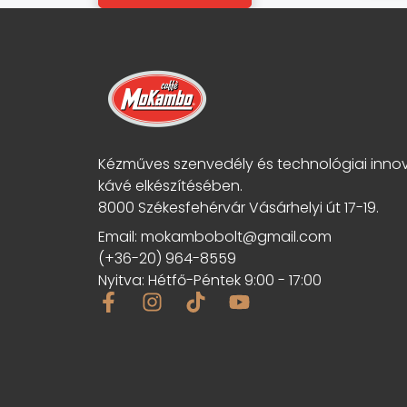
-
b
ő
l
Kézműves szenvedély és technológiai inno
kávé elkészítésében.
8000 Székesfehérvár Vásárhelyi út 17-19.
Email: mokambobolt@gmail.com
(+36-20) 964-8559
Nyitva: Hétfő-Péntek 9:00 - 17:00