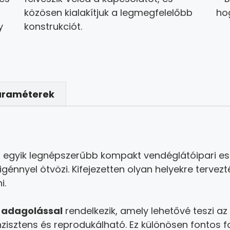
közösen kialakítjuk a legmegfelelőbb
ho
y
konstrukciót.
araméterek
 egyik legnépszerűbb kompakt vendéglátóipari e
yigénnyel ötvözi. Kifejezetten olyan helyekre tervezt
i.
) adagolással
rendelkezik, amely lehetővé teszi 
nzisztens és reprodukálható. Ez különösen fontos 