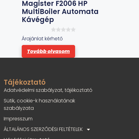
Magister F2006 HP
MultiBoiler Automata
Kávégép
0
Árajánlat kérhető
a
z
Tovább olvasom
5
-
b
ő
l
Tájékoztató
Adatvédelmi szabályzat, tájékoztató
Sütik, cookie-k használatának
szabályzata
Impresszum
ÁLTALÁNOS SZERZŐDÉSI FELTÉTELEK