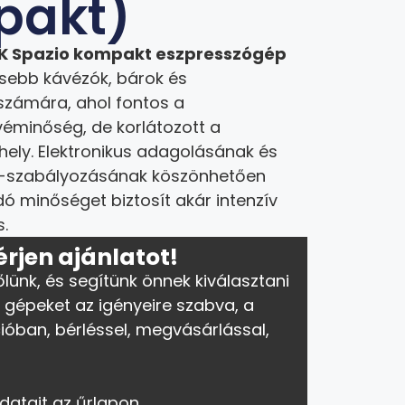
pakt)
 EK Spazio kompakt eszpresszógép
kisebb kávézók, bárok és
számára, ahol fontos a
véminőség, de korlátozott a
 hely. Elektronikus adagolásának és
t-szabályozásának köszönhetően
ó minőséget biztosít akár intenzív
s.
érjen ajánlatot!
őlünk, és segítünk önnek kiválasztani
 gépeket az igényeire szabva, a
ióban, bérléssel, megvásárlással,
datait az űrlapon