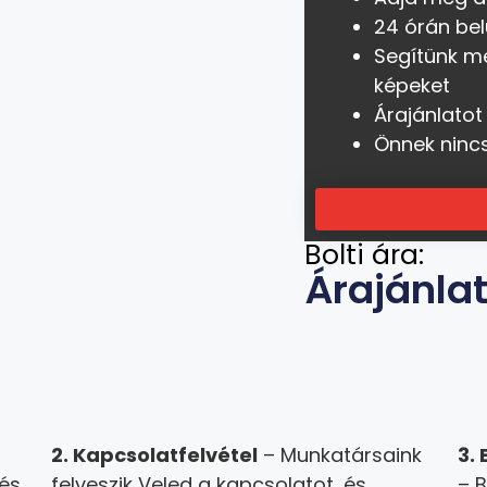
24 órán bel
Segítünk m
képeket
Árajánlatot
Önnek ninc
Bolti ára:
Árajánla
2. Kapcsolatfelvétel
– Munkatársaink
3.
 és
felveszik Veled a kapcsolatot, és
– B