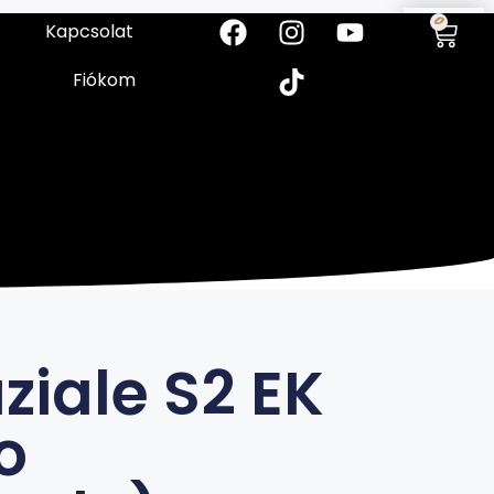
0
Kapcsolat
Fiókom
ziale S2 EK
o