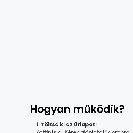
Hogyan működik?
1. Töltsd ki az űrlapot!
Kattints a „Kérek ajánlatot” gombra,