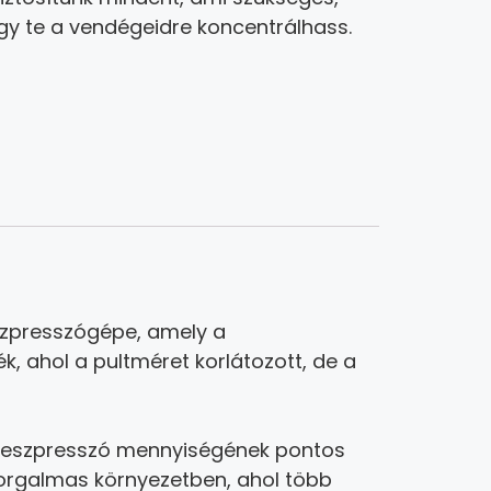
gy te a vendégeidre koncentrálhass.
szpresszógépe, amely a
ék, ahol a pultméret korlátozott, de a
az eszpresszó mennyiségének pontos
forgalmas környezetben, ahol több