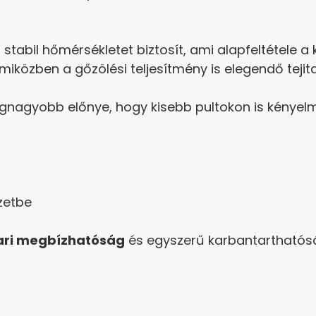
r
stabil hőmérsékletet biztosít, ami alapfeltétele a 
 miközben a gőzölési teljesítmény is elegendő tejit
gnagyobb előnye, hogy kisebb pultokon is kényelmes
zetbe
pari megbízhatóság
és egyszerű karbantarthatósá