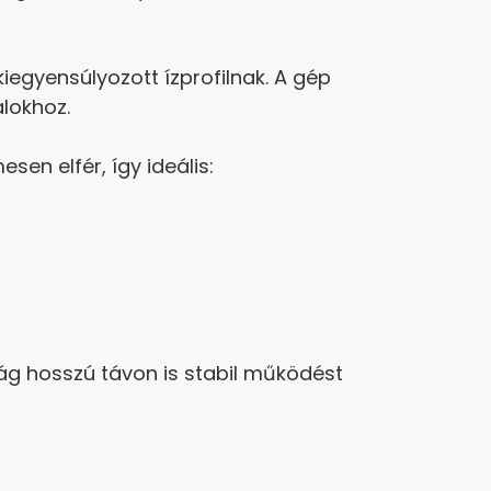
kiegyensúlyozott ízprofilnak. A gép
alokhoz.
en elfér, így ideális:
g hosszú távon is stabil működést