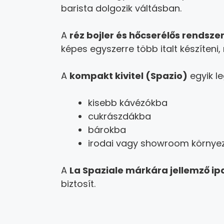
barista dolgozik váltásban.
A
réz bojler és hőcserélős rendsze
képes egyszerre több italt készíteni,
A
kompakt kivitel (Spazio)
egyik le
kisebb kávézókba
cukrászdákba
bárokba
irodai vagy showroom környe
A
La Spaziale márkára jellemző i
biztosít.