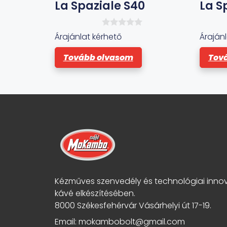
La Spaziale S40
La S
0
Árajánlat kérhető
Áraján
a
z
Tovább olvasom
Tov
5
-
b
ő
l
Kézműves szenvedély és technológiai inno
kávé elkészítésében.
8000 Székesfehérvár Vásárhelyi út 17-19.
Email: mokambobolt@gmail.com