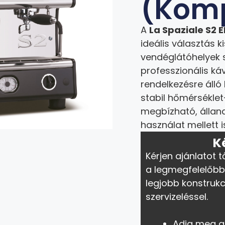
(Kom
A
La Spaziale S2
ideális választás 
vendéglátóhelyek 
professzionális ká
rendelkezésre álló
stabil hőmérsékle
megbízható, álland
használat mellett i
K
Kérjen ajánlatot t
a legmegfelelőbb
legjobb konstrukc
szervizeléssel.
Adja meg a