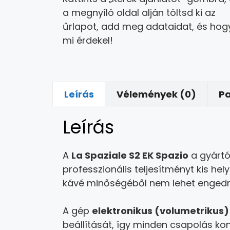
a megnyíló oldal alján töltsd ki az
űrlapot, add meg adataidat, és hog
mi érdekel!
Leírás
Vélemények (0)
P
Leírás
A
La Spaziale S2 EK Spazio
a gyártó
professzionális teljesítményt kis hel
kávé minőségéből nem lehet engedn
A gép
elektronikus (volumetrikus
beállítását, így minden csapolás ko