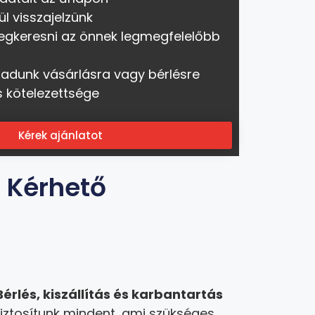
ül visszajelzünk
egkeresni az önnek legmegfelelőbb
 adunk vásárlásra vagy bérlésre
s kötelezettsége
Kérek ajánlatot
t Kérhető
Bérlés, kiszállítás és karbantartás
iztosítunk mindent, ami szükséges,