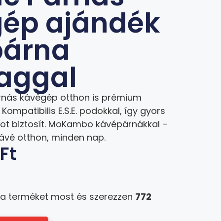
ép ajándék
párna
aggal
rnás kávégép otthon is prémium
 Kompatibilis E.S.E. podokkal, így gyors
tot biztosít. MoKambo kávépárnákkal –
kávé otthon, minden nap.
0
Ft
 a terméket most és szerezzen
772