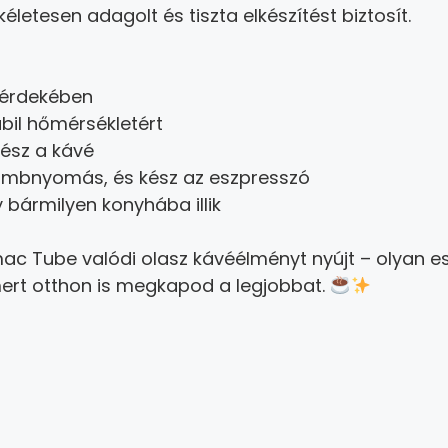
etesen adagolt és tiszta elkészítést biztosít.
érdekében
bil hőmérsékletért
kész a kávé
mbnyomás, és kész az eszpresszó
y bármilyen konyhába illik
ac Tube valódi olasz kávéélményt nyújt – olyan es
ert otthon is megkapod a legjobbat.