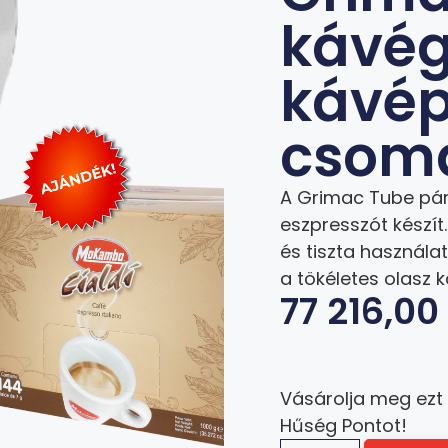
kávég
kávé
csom
A Grimac Tube pá
eszpresszót készít.
és tiszta használa
a tökéletes olasz 
77 216,0
Vásárolja meg ezt
Hűség Pontot!