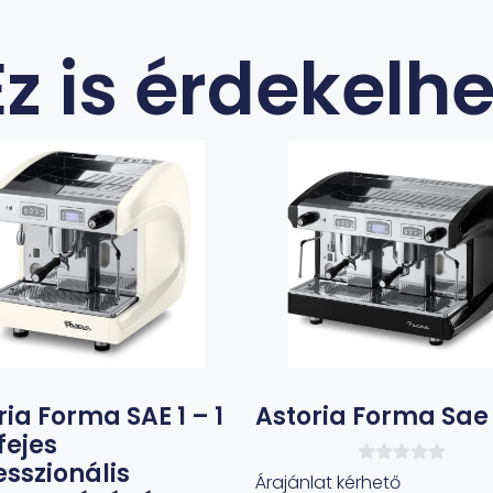
Ez is érdekelhe
ria Forma SAE 1 – 1
Astoria Forma Sae
fejes
esszionális
0
Árajánlat kérhető
a