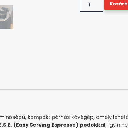
Kosárb
 minőségű, kompakt párnás kávégép, amely lehetővé
E.S.E. (Easy Serving Espresso) podokkal
, így ni