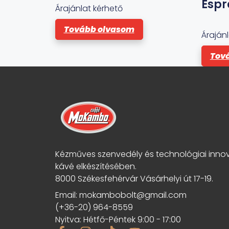
Espr
0
Árajánlat kérhető
a
z
Tovább olvasom
5
Áraján
-
b
ő
Tov
l
Kézműves szenvedély és technológiai inno
kávé elkészítésében.
8000 Székesfehérvár Vásárhelyi út 17-19.
Email: mokambobolt@gmail.com
(+36-20) 964-8559
Nyitva: Hétfő-Péntek 9:00 - 17:00