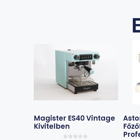
Magister ES40 Vintage
Asto
Kivitelben
Főző
Prof