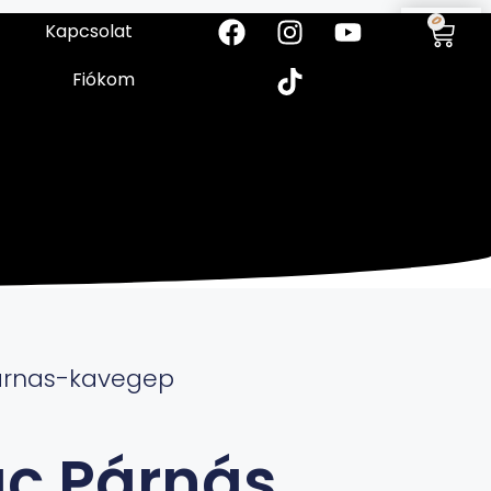
0
Kapcsolat
Fiókom
arnas-kavegep
c Párnás