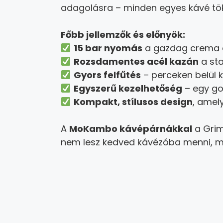
adagolásra – minden egyes kávé tökél
Főbb jellemzők és előnyök:
15 bar nyomás
a gazdag crema 
Rozsdamentes acél kazán
a sta
Gyors felfűtés
– perceken belül 
Egyszerű kezelhetőség
– egy go
Kompakt, stílusos design
, amel
A
MoKambo kávépárnákkal
a Grim
nem lesz kedved kávézóba menni, m