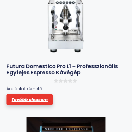
Futura Domestico Pro L1 – Professzionális
Egyfejes Espresso Kávégép
0
Árajánlat kérhető
a
z
Tovább olvasom
5
-
b
ő
l