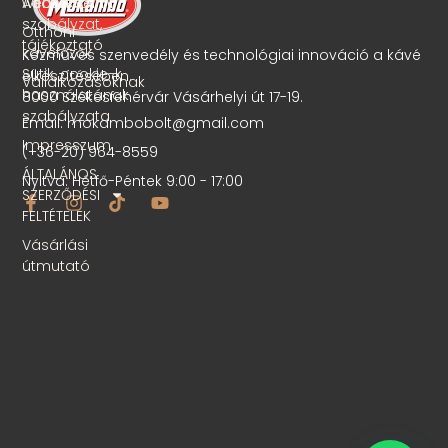
Adatvédelmi
webshop
szabályzat,
Otthoni
tájékoztató
kávéfőzők
Kézműves szenvedély és technológiai innováció a kávé
Sütik, cookie-k
elkészítésében.
Vállalkozásoknak
használatának
8000 Székesfehérvár Vásárhelyi út 17-19.
szabályzata
Email: mokambobolt@gmail.com
Impresszum
(+36-20) 964-8559
ÁLTALÁNOS
Nyitva: Hétfő-Péntek 9:00 - 17:00
SZERZŐDÉSI
FELTÉTELEK
Vásárlási
útmutató