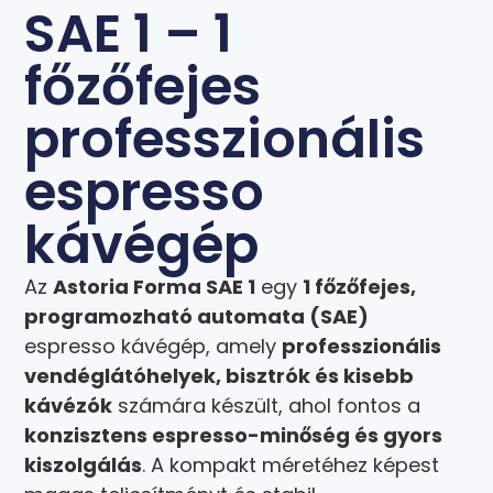
SAE 1 – 1
főzőfejes
professzionális
espresso
kávégép
Az
Astoria Forma SAE 1
egy
1 főzőfejes,
programozható automata (SAE)
espresso kávégép, amely
professzionális
vendéglátóhelyek, bisztrók és kisebb
kávézók
számára készült, ahol fontos a
konzisztens espresso-minőség és gyors
kiszolgálás
. A kompakt méretéhez képest