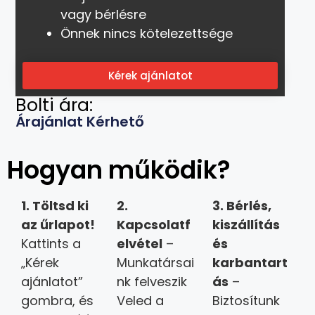
vagy bérlésre
Önnek nincs kötelezettsége
Kérek ajánlatot
Bolti ára:
Árajánlat Kérhető
Hogyan működik?
1. Töltsd ki
2.
3.
Bérlés,
az űrlapot!
Kapcsolatf
kiszállítás
Kattints a
elvétel
–
és
„Kérek
Munkatársai
karbantart
ajánlatot”
nk felveszik
ás
–
gombra, és
Veled a
Biztosítunk