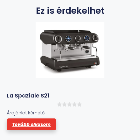
Ez is érdekelhet
La Spaziale S21
0
Árajánlat kérhető
a
z
Tovább olvasom
5
-
b
ő