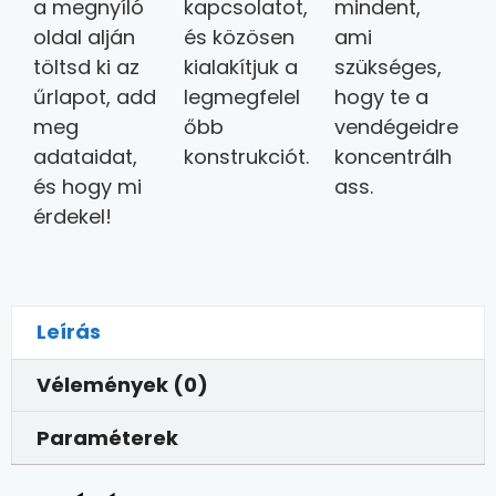
a megnyíló
kapcsolatot,
mindent,
oldal alján
és közösen
ami
töltsd ki az
kialakítjuk a
szükséges,
űrlapot, add
legmegfelel
hogy te a
meg
őbb
vendégeidre
adataidat,
konstrukciót.
koncentrálh
és hogy mi
ass.
érdekel!
Leírás
Vélemények (0)
Paraméterek