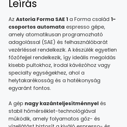
Leírás
Az
Astoria Forma SAE 1
a Forma család
1-
csoportos automata
espresso gépe,
amely atomatikusan programozható
adagolással (SAE) és felhasználóbarát
vezérléssel rendelkezik. A készülék egyetlen
főzőfejjel rendelkezik, így ideális megoldás
kisebb pultokhoz, irodai kávézóhoz vagy
specialty egységekhez, ahol a
helytakarékosság és a hatékonyság
egyaránt fontos.
A gép
nagy kazánteljesítménnyel
és
stabil hőmérséklet-technológiával
működik, amely folyamatos gőz- és
vízellátást biztosít a kiváló espresso- és