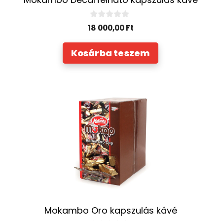
0
18 000,00
Ft
a
z
5
Kosárba teszem
-
b
ő
l
Mokambo Oro kapszulás kávé