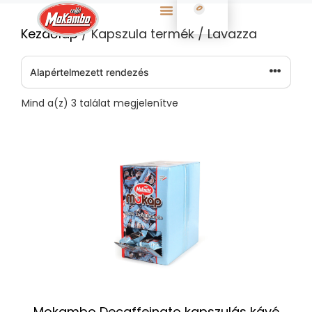
0
Kezdőlap
/ Kapszula termék / Lavazza
Mind a(z) 3 találat megjelenítve
Mokambo Decaffeinato kapszulás kávé